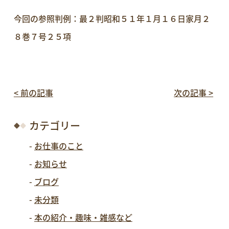
今回の参照判例：最２判昭和５１年１月１６日家月２
８巻７号２５項
< 前の記事
次の記事 >
カテゴリー
お仕事のこと
お知らせ
ブログ
未分類
本の紹介・趣味・雑感など