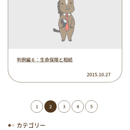
判例編６：生命保険と相続
2015.10.27
1
2
3
4
5
カテゴリー